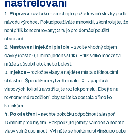
nastřelování
1.
Příprava roztoku
– smíchejte požadované složky podle
návodu výrobce. Pokud používáte minoxidil, zkontrolujte, že
není příliš koncentrovaný; 2 % je pro domácí použití
standard.
2.
Nastavení injekční pistole
– zvolte vhodný objem
dávky (často 0,1 ml na jeden vstřik). Příliš velké množství
může způsobit otok nebo bolest.
3.
Injekce
– rozložte vlasy a najděte místa s řídnoucími
oblastmi. Špendlíkem vytvořte malé „X“ v papilách
vlasových folikulů a vstřikujte roztok pomalu. Dbejte na
rovnoměrné rozdělení, aby se látka dostala přímo ke
kořínkům.
4.
Po ošetření
– nechte pokožku odpočinout alespoň
15 minut před mytím. Pak použijte jemný šampon a nechte
vlasy volně uschnout. Vyhněte se horkému stylingu po dobu