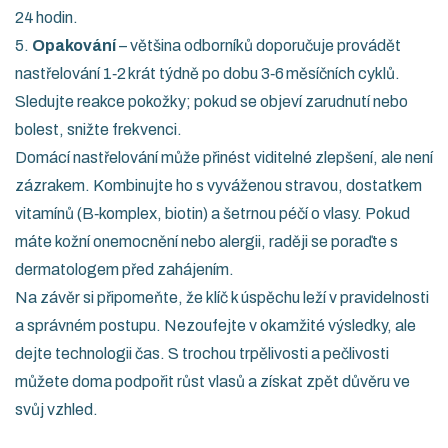
24 hodin.
5.
Opakování
– většina odborníků doporučuje provádět
nastřelování 1‑2 krát týdně po dobu 3‑6 měsíčních cyklů.
Sledujte reakce pokožky; pokud se objeví zarudnutí nebo
bolest, snižte frekvenci.
Domácí nastřelování může přinést viditelné zlepšení, ale není
zázrakem. Kombinujte ho s vyváženou stravou, dostatkem
vitamínů (B‑komplex, biotin) a šetrnou péčí o vlasy. Pokud
máte kožní onemocnění nebo alergii, raději se poraďte s
dermatologem před zahájením.
Na závěr si připomeňte, že klíč k úspěchu leží v pravidelnosti
a správném postupu. Nezoufejte v okamžité výsledky, ale
dejte technologii čas. S trochou trpělivosti a pečlivosti
můžete doma podpořit růst vlasů a získat zpět důvěru ve
svůj vzhled.