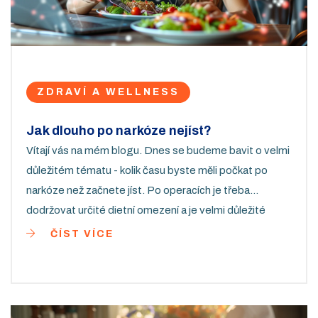
ZDRAVÍ A WELLNESS
Jak dlouho po narkóze nejíst?
Vítají vás na mém blogu. Dnes se budeme bavit o velmi
důležitém tématu - kolik času byste měli počkat po
narkóze než začnete jíst. Po operacích je třeba
dodržovat určité dietní omezení a je velmi důležité
vědět, jak na to správně jdou. Nenechte se zmást,
ČÍST VÍCE
přečtěte si můj článek a zjistěte vše, co potřebujete
vědět.