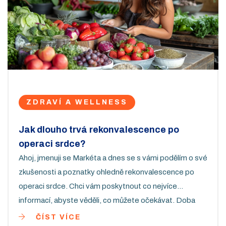
ZDRAVÍ A WELLNESS
Jak dlouho trvá rekonvalescence po
operaci srdce?
Ahoj, jmenuji se Markéta a dnes se s vámi podělím o své
zkušenosti a poznatky ohledně rekonvalescence po
operaci srdce. Chci vám poskytnout co nejvíce
informací, abyste věděli, co můžete očekávat. Doba
zotavení se liší u každého jedince, ale je důležité si
ČÍST VÍCE