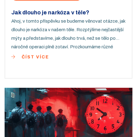
Jak dlouho je narkóza v těle?
Ahoj, v tomto příspěvku se budeme věnovat otázce, jak
dlouho je narkóza v našem těle. Rozptýlíme nejčastější
mýty a představíme, jak dlouho trvá, než se tělo po
náročné operaci plně zotaví. Prozkoumáme různé
faktory, které mohou ovlivnit dobu, po kterou je narkóza
ČÍST VÍCE
stále ještě v těle. Těším se na naši diskuzi a doufám, že
Vám toto téma přinese mnoho nových poznatků.