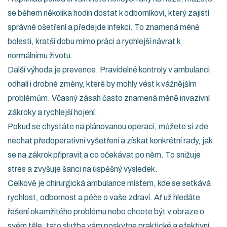
se během několika hodin dostat k odborníkovi, který zajistí
správné ošetření a předejde infekci. To znamená méně
bolesti, kratší dobu mimo práci a rychlejší návrat k
normálnímu životu.
Další výhoda je prevence. Pravidelné kontroly v ambulanci
odhalí i drobné změny, které by mohly vést k vážnějším
problémům. Včasný zásah často znamená méně invazivní
zákroky a rychlejší hojení.
Pokud se chystáte na plánovanou operaci, můžete si zde
nechat předoperativní vyšetření a získat konkrétní rady, jak
se na zákrok připravit a co očekávat po něm. To snižuje
stres a zvyšuje šanci na úspěšný výsledek.
Celkově je chirurgická ambulance místem, kde se setkává
rychlost, odbornost a péče o vaše zdraví. Ať už hledáte
řešení okamžitého problému nebo chcete být v obraze o
svém těle, tato služba vám poskytne praktické a efektivní