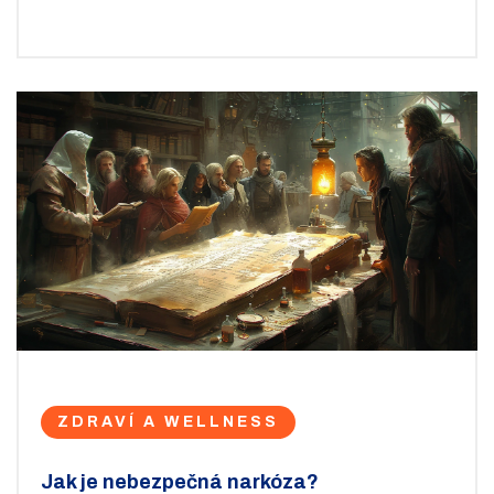
uvědomit, že proces hojení trvá určitý čas. Pojďme se
na to podívat bližší.
ZDRAVÍ A WELLNESS
Jak je nebezpečná narkóza?