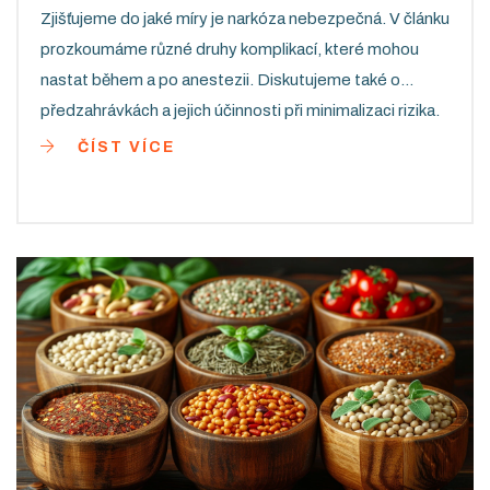
Zjišťujeme do jaké míry je narkóza nebezpečná. V článku
prozkoumáme různé druhy komplikací, které mohou
nastat během a po anestezii. Diskutujeme také o
předzahrávkách a jejich účinnosti při minimalizaci rizika.
Cílem je pomoci čtenářům lépe pochopit a navigovat v
ČÍST VÍCE
této často strašidelné části zdravotní péče. Takže,
reálně, jak nebezpečná je narkóza?