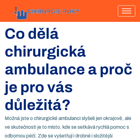
Co dělá
chirurgická
ambulance a proč
je pro vás
důležitá?
Možná jste o chirurgické ambulanci slyšeli jen okrajově, ale
ve skutečnosti je to místo, kde se setkává rychlá pomoc s
odbornou péčí. Zde se vyšetřují i drobné i složitější