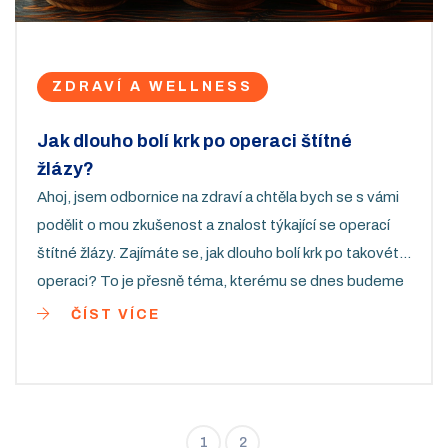
ZDRAVÍ A WELLNESS
Jak dlouho bolí krk po operaci štítné
žlázy?
Ahoj, jsem odbornice na zdraví a chtěla bych se s vámi
podělit o mou zkušenost a znalost týkající se operací
štítné žlázy. Zajímáte se, jak dlouho bolí krk po takovéto
operaci? To je přesně téma, kterému se dnes budeme
věnovat. Společně prozkoumáme, jaký je běžný průběh
ČÍST VÍCE
pooperační doby a jaké komplikace mohou nastat.
Těším se na vaše reakce!
1
2