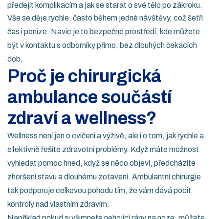
předejít komplikacím a jak se starat o své tělo po zákroku.
Vše se děje rychle, často během jedné návštěvy, což šetří
čas i peníze. Navíc je to bezpečné prostředí, kde můžete
být v kontaktu s odborníky přímo, bez dlouhých čekacích
dob.
Proč je chirurgická
ambulance součástí
zdraví a wellness?
Wellness není jen o cvičení a výživě, ale i o tom, jak rychle a
efektivně řešíte zdravotní problémy. Když máte možnost
vyhledat pomoc hned, když se něco objeví, předcházíte
zhoršení stavu a dlouhému zotavení. Ambulantní chirurgie
tak podporuje celkovou pohodu tím, že vám dává pocit
kontroly nad vlastním zdravím.
Například pokud si všimnete nehojící rány na noze, můžete