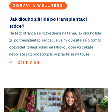
ZDRAVÍ A WELLNESS
Jak dlouho žijí lidé po transplantaci
srdce?
Na této stránce se rozvedeme na téma, jak dlouho lidé
žijí po transplantaci srdce. Je velmi důležité se o tomto
dozvědět, zvlášť pokud na takovou operaci čekáte
nebo jste ji už podstoupili. Připravte se na to, že
slyšíme pravdu o stoprocentním přežití, ale také se
ČÍST VÍCE
podíváme na zdravotní aspekty, které mohou ovlivnit
délku života po transplantaci. Myslím, že je důležité
vědět, s čím se můžeme potkat a jak se s tím vyrovnat.
Sdílet tyto informace je můj způsob, jak vám pomoci
získat lepší porozumění o této důležité zdravotní
problematice.