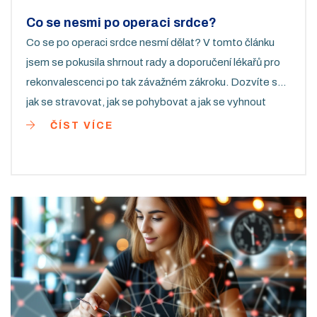
Co se nesmi po operaci srdce?
Co se po operaci srdce nesmí dělat? V tomto článku
jsem se pokusila shrnout rady a doporučení lékařů pro
rekonvalescenci po tak závažném zákroku. Dozvíte se,
jak se stravovat, jak se pohybovat a jak se vyhnout
nebezpečím, které by mohly ohrozit vaše zdraví.
ČÍST VÍCE
Myslím, že je důležité mít přehled o tom, co nás může
po takové operaci čekat, a jak se s tím poprat. Protože i
když se o nás lékaři postarají, nakonec je to na nás, jak
se s tím vším vypořádáme.