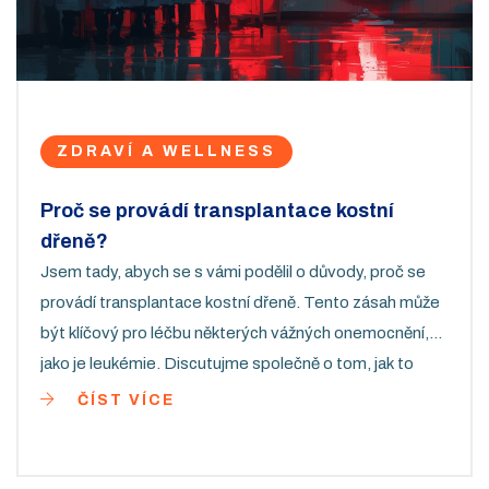
ZDRAVÍ A WELLNESS
Proč se provádí transplantace kostní
dřeně?
Jsem tady, abych se s vámi podělil o důvody, proč se
provádí transplantace kostní dřeně. Tento zásah může
být klíčový pro léčbu některých vážných onemocnění,
jako je leukémie. Discutujme společně o tom, jak to
probíhá a jaké role hrají dárci kostní dřeně. Důležité věci,
ČÍST VÍCE
které bychom měli vědět a ctít. Mějte na paměti, že
naše zdraví je to nejdůležitější, co máme.