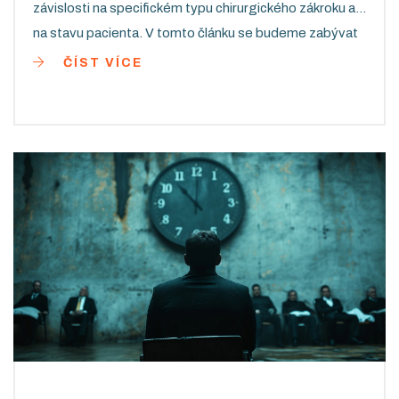
závislosti na specifickém typu chirurgického zákroku a
na stavu pacienta. V tomto článku se budeme zabývat
především tím, co byste mohli očekávat před, během a
ČÍST VÍCE
po operaci plic. Snažím se, abych vám přinesla co
nejvíce informací, abyste se cítili lépe připravení a
informovaní.