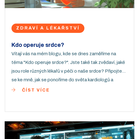
ZDRAVÍ A LÉKAŘSTVÍ
Kdo operuje srdce?
Vítají vás na mém blogu, kde se dnes zaměříme na
téma "Kdo operuje srdce?". Jste také tak zvědaví, jaké
jsou role různých lékařů v péči o naše srdce? Připojte
se ke mně, jak se ponoříme do světa kardiologů a
srdcových chirurgů. Společně prozkoumáme, co dělají a
ČÍST VÍCE
jak nám pomáhají žít zdravější život. Tento příspěvek je
plný informací, které vás budou fascinovat a
informovat.