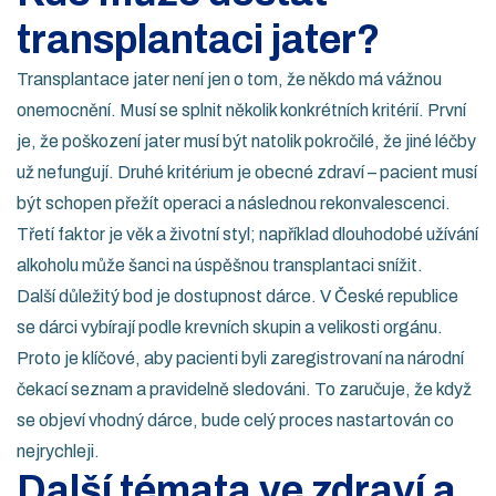
transplantaci jater?
Transplantace jater není jen o tom, že někdo má vážnou
onemocnění. Musí se splnit několik konkrétních kritérií. První
je, že poškození jater musí být natolik pokročilé, že jiné léčby
už nefungují. Druhé kritérium je obecné zdraví – pacient musí
být schopen přežít operaci a následnou rekonvalescenci.
Třetí faktor je věk a životní styl; například dlouhodobé užívání
alkoholu může šanci na úspěšnou transplantaci snížit.
Další důležitý bod je dostupnost dárce. V České republice
se dárci vybírají podle krevních skupin a velikosti orgánu.
Proto je klíčové, aby pacienti byli zaregistrovaní na národní
čekací seznam a pravidelně sledováni. To zaručuje, že když
se objeví vhodný dárce, bude celý proces nastartován co
nejrychleji.
Další témata ve zdraví a