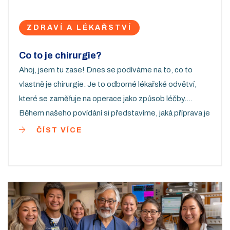
ZDRAVÍ A LÉKAŘSTVÍ
Co to je chirurgie?
Ahoj, jsem tu zase! Dnes se podíváme na to, co to
vlastně je chirurgie. Je to odborné lékařské odvětví,
které se zaměřuje na operace jako způsob léčby.
Během našeho povídání si představíme, jaká příprava je
potřebná pro tuto profesi a jaké druhy operací
ČÍST VÍCE
chirurgové provádějí. Tak pojďme na to, začneme naši
cestu za poznáním světa medicíny!