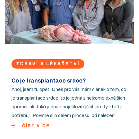
ZDRAVÍ A LÉKAŘSTVÍ
Co je transplantace srdce?
Ahoj, jsem tu opět! Dnes pro vás mám článek o tom, co
je transplantace srdce. to je jedna z nejkomplexnějších
operací, ale také jedna z nejdůležitějších pro ty, kteří ji
potřebují. Povíme si o celém procesu, od nalezení
dárce srdce až po péči po transplantaci. Také
ČÍST VÍCE
probereme rizika a nejnovější pokroky v této oblasti.