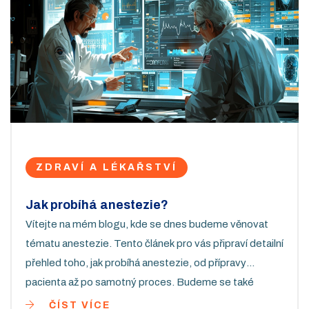
ZDRAVÍ A LÉKAŘSTVÍ
Jak probíhá anestezie?
Vítejte na mém blogu, kde se dnes budeme věnovat
tématu anestezie. Tento článek pro vás připraví detailní
přehled toho, jak probíhá anestezie, od přípravy
pacienta až po samotný proces. Budeme se také
věnovat oblasti anesteziologie a objasníme, jaká je její
ČÍST VÍCE