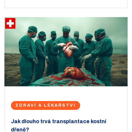
Těším se na vás u dalšího čtení!
ZDRAVÍ A LÉKAŘSTVÍ
Jak dlouho trvá transplantace kostní
dřeně?