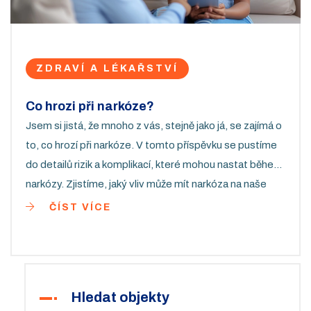
ZDRAVÍ A LÉKAŘSTVÍ
Co hrozi při narkóze?
Jsem si jistá, že mnoho z vás, stejně jako já, se zajímá o
to, co hrozí při narkóze. V tomto příspěvku se pustíme
do detailů rizik a komplikací, které mohou nastat během
narkózy. Zjistíme, jaký vliv může mít narkóza na naše
tělo a jak se můžeme připravit, abychom minimalizovali
ČÍST VÍCE
možné zdravotní dopady. Toto téma je důležité pro
každého, kdo se chystá podstoupit operaci, takže se
ponořme do toho společně!
Hledat objekty