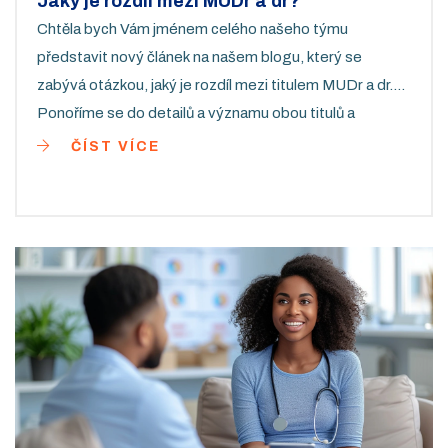
Jaký je rozdíl mezi MUDr a dr?
Chtěla bych Vám jménem celého našeho týmu
představit nový článek na našem blogu, který se
zabývá otázkou, jaký je rozdíl mezi titulem MUDr a dr.
Ponoříme se do detailů a významu obou titulů a
pomůžeme Vám porozumět, kde se každý z nich
ČÍST VÍCE
používá. Bezpochyby Vám tento článek poskytne vhled
do světa titulů v lékařství a posílí Vaše porozumění této
problematice.