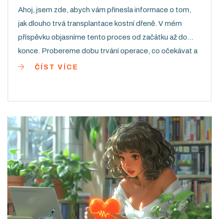
Ahoj, jsem zde, abych vám přinesla informace o tom,
jak dlouho trvá transplantace kostní dřeně. V mém
příspěvku objasníme tento proces od začátku až do
konce. Probereme dobu trvání operace, co očekávat a
jak se připravit. Moje snaha je vám nabídnout jasné a
ČÍST VÍCE
srozumitelné informace, které pomohou zlepšit vaše
porozumění tohoto medicínského postupu. Přidejte se
ke mně na tuto informativní cestu.