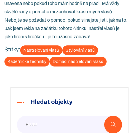
unavená nebo pokud toho mám hodně na práci. Má vždy
skvělé rady a pomáhá mi zachovat krásu mých vlasů.
Nebojte se požádat o pomoc, pokud si nejste jisti, jak na to.
Jak jsem řekla na začátku tohoto článku, nástřel vlasů je
jako hraní s hračkou - je to úžasná zábava!
Štítky:
Nastřelování vlasů
Stylování vlasů
Kadeřnické techniky
Domácí nastřelování vlasů
Hledat objekty