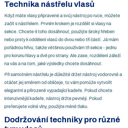
Technika nástřelu vlasů
Když máte vlasy připravené a svůj nástroj po ruce, můžete
začít s nástřelem. Prvním krokem je rozdělit si vlasy na
sekce. Chcete-li toho dosáhnout, použijte široký hřeben
nebo prsty k oddělení vlasů do dvou nebo tří částí. Já mám
pořádnou hřívu, takže většinou používám tři sekce - jednu
pro korunu hlavy a dvě pro strany. Ale zase, rozdělení záleží
na vás a na tom, jaké výsledky chcete dosáhnout.
Při samotném nástřelu je důležité držet nástroj vodorovně a
otáčet jej směrem od obličeje, to vám pomůže vytvořit
elegantní a přirozeně vypadající kadeře. Pokud chcete
intenzivnější kadeře, nástroj držte pevněji. Pokud
preferujete volné vlny, použijte méně tlaku.
Dodržování techniky pro různé