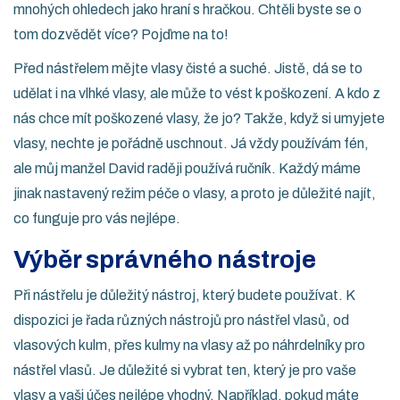
mnohých ohledech jako hraní s hračkou. Chtěli byste se o
tom dozvědět více? Pojďme na to!
Před nástřelem mějte vlasy čisté a suché. Jistě, dá se to
udělat i na vlhké vlasy, ale může to vést k poškození. A kdo z
nás chce mít poškozené vlasy, že jo? Takže, když si umyjete
vlasy, nechte je pořádně uschnout. Já vždy používám fén,
ale můj manžel David raději používá ručník. Každý máme
jinak nastavený režim péče o vlasy, a proto je důležité najít,
co funguje pro vás nejlépe.
Výběr správného nástroje
Při nástřelu je důležitý nástroj, který budete používat. K
dispozici je řada různých nástrojů pro nástřel vlasů, od
vlasových kulm, přes kulmy na vlasy až po náhrdelníky pro
nástřel vlasů. Je důležité si vybrat ten, který je pro vaše
vlasy a vaši účes nejlépe vhodný. Například, pokud máte