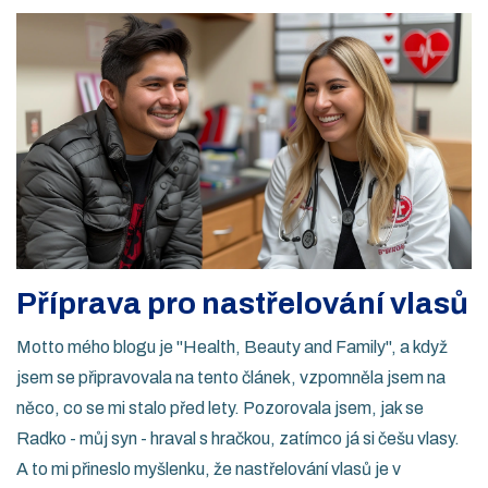
Příprava pro nastřelování vlasů
Motto mého blogu je "Health, Beauty and Family", a když
jsem se připravovala na tento článek, vzpomněla jsem na
něco, co se mi stalo před lety. Pozorovala jsem, jak se
Radko - můj syn - hraval s hračkou, zatímco já si češu vlasy.
A to mi přineslo myšlenku, že nastřelování vlasů je v