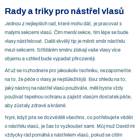
Rady a triky pro nástřel vlasů
Jednou z nejlepších rad, které mohu dát, je pracovat s
malými sekcemi vlasů. Čím menší sekce, tím lépe se bude
vlasy nástřelovat. Další skvělý tip je měnit směr nástřelu
mezi sekcemi. Střídáním směru získají vaše vlasy více
objemu a vzhled bude vypadat přirozeněji.
Ať už se rozhodnete pro jakoukoliv techniku, nezapomeňte
na to, že péče o vlasy je nejdůležitější. Bez ohledu na to,
jaký nástroj na nástřel vlasů používáte, měli byste vždy
používat tepelnou ochranu a zajistit vlasům dostatek péče,
aby zůstaly zdravé a krásné.
Nyní, když jste se dozvěděli všechno, co potřebujete vědět
o nástřelu vlasů, je čas to vyzkoušet sami. Můj muž David mi
vždycky rád pomáhá s nástřelem vlasů, pokud se cítím