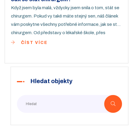
Když jsem byla malá, vždycky jsem snila o tom, stát se
chirurgem. Pokud vy také máte stejný sen, náš článek
vám poskytne všechny potřebné informace, jak se stát
chirurgem. Od představy o lékařské škole, přes
chirurgický trénink až po rady pro úspěšnou kariéru v
ČÍST VÍCE
chirurgii. Je to cesta plná výzev, ale splnit svůj sen stojí
všechny námahy.
Hledat objekty