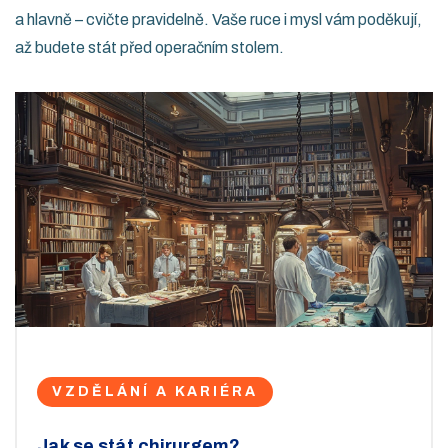
a hlavně – cvičte pravidelně. Vaše ruce i mysl vám poděkují,
až budete stát před operačním stolem.
VZDĚLÁNÍ A KARIÉRA
Jak se stát chirurgem?