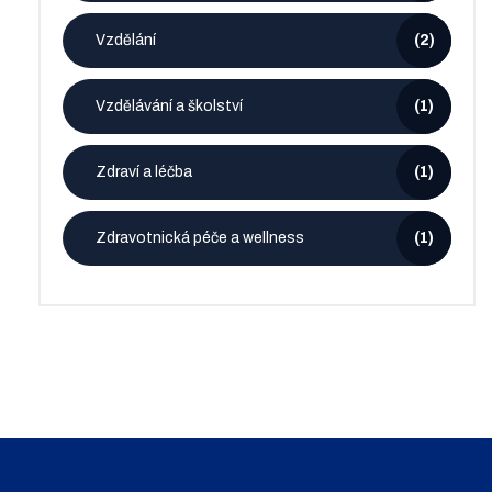
Vzdělání
(2)
Vzdělávání a školství
(1)
Zdraví a léčba
(1)
Zdravotnická péče a wellness
(1)