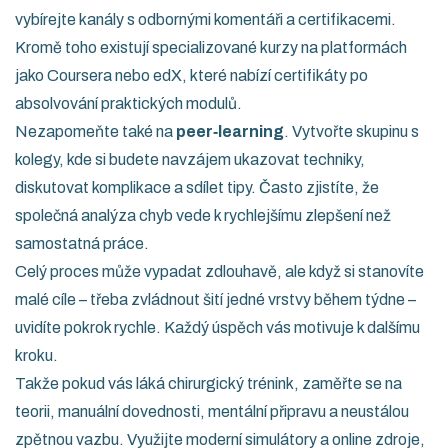
vybírejte kanály s odbornými komentáři a certifikacemi.
Kromě toho existují specializované kurzy na platformách
jako Coursera nebo edX, které nabízí certifikáty po
absolvování praktických modulů.
Nezapomeňte také na
peer‑learning
. Vytvořte skupinu s
kolegy, kde si budete navzájem ukazovat techniky,
diskutovat komplikace a sdílet tipy. Často zjistíte, že
společná analýza chyb vede k rychlejšímu zlepšení než
samostatná práce.
Celý proces může vypadat zdlouhavě, ale když si stanovíte
malé cíle – třeba zvládnout šití jedné vrstvy během týdne –
uvidíte pokrok rychle. Každý úspěch vás motivuje k dalšímu
kroku.
Takže pokud vás láká chirurgický trénink, zaměřte se na
teorii, manuální dovednosti, mentální připravu a neustálou
zpětnou vazbu. Využijte moderní simulátory a online zdroje,