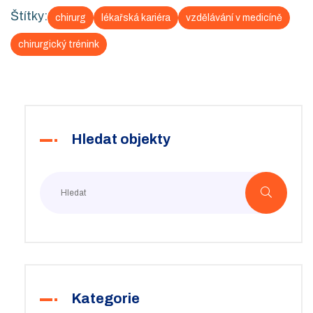
Štítky:
chirurg
lékařská kariéra
vzdělávání v medicíně
chirurgický trénink
Hledat objekty
Kategorie