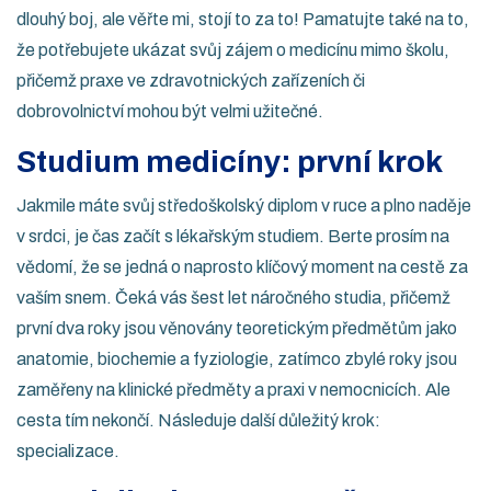
dlouhý boj, ale věřte mi, stojí to za to! Pamatujte také na to,
že potřebujete ukázat svůj zájem o medicínu mimo školu,
přičemž praxe ve zdravotnických zařízeních či
dobrovolnictví mohou být velmi užitečné.
Studium medicíny: první krok
Jakmile máte svůj středoškolský diplom v ruce a plno naděje
v srdci, je čas začít s lékařským studiem. Berte prosím na
vědomí, že se jedná o naprosto klíčový moment na cestě za
vaším snem. Čeká vás šest let náročného studia, přičemž
první dva roky jsou věnovány teoretickým předmětům jako
anatomie, biochemie a fyziologie, zatímco zbylé roky jsou
zaměřeny na klinické předměty a praxi v nemocnicích. Ale
cesta tím nekončí. Následuje další důležitý krok:
specializace.