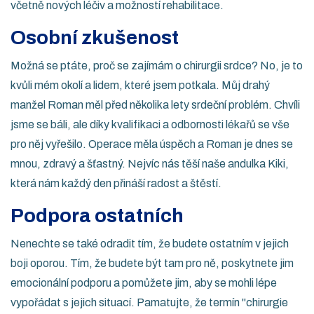
včetně nových léčiv a možností rehabilitace.
Osobní zkušenost
Možná se ptáte, proč se zajímám o chirurgii srdce? No, je to
kvůli mém okolí a lidem, které jsem potkala. Můj drahý
manžel Roman měl před několika lety srdeční problém. Chvíli
jsme se báli, ale díky kvalifikaci a odbornosti lékařů se vše
pro něj vyřešilo. Operace měla úspěch a Roman je dnes se
mnou, zdravý a šťastný. Nejvíc nás těší naše andulka Kiki,
která nám každý den přináší radost a štěstí.
Podpora ostatních
Nenechte se také odradit tím, že budete ostatním v jejich
boji oporou. Tím, že budete být tam pro ně, poskytnete jim
emocionální podporu a pomůžete jim, aby se mohli lépe
vypořádat s jejich situací. Pamatujte, že termín "chirurgie