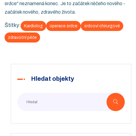
srdce" neznamená konec. Je to začátek něčeho nového -
začátek nového, zdravého života.
Štítky:
Kardiolog
operace srdce
srdcoví chirurgové
zdravotní péče
Hledat objekty