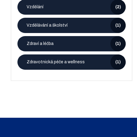
Vzdělání
(2)
Vzdělávání a školství
(1)
Zdraví a léčba
(1)
Zdravotnická péče a wellness
(1)