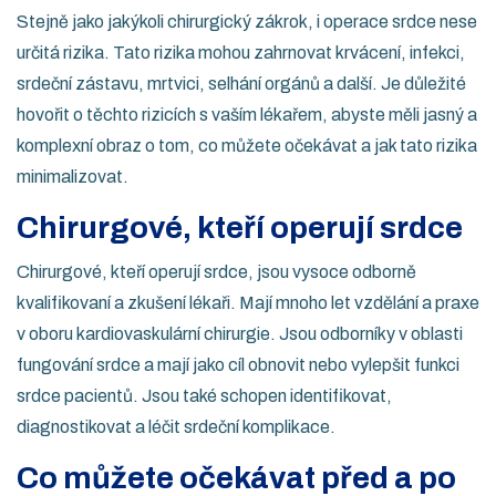
Stejně jako jakýkoli chirurgický zákrok, i operace srdce nese
určitá rizika. Tato rizika mohou zahrnovat krvácení, infekci,
srdeční zástavu, mrtvici, selhání orgánů a další. Je důležité
hovořit o těchto rizicích s vaším lékařem, abyste měli jasný a
komplexní obraz o tom, co můžete očekávat a jak tato rizika
minimalizovat.
Chirurgové, kteří operují srdce
Chirurgové, kteří operují srdce, jsou vysoce odborně
kvalifikovaní a zkušení lékaři. Mají mnoho let vzdělání a praxe
v oboru kardiovaskulární chirurgie. Jsou odborníky v oblasti
fungování srdce a mají jako cíl obnovit nebo vylepšit funkci
srdce pacientů. Jsou také schopen identifikovat,
diagnostikovat a léčit srdeční komplikace.
Co můžete očekávat před a po