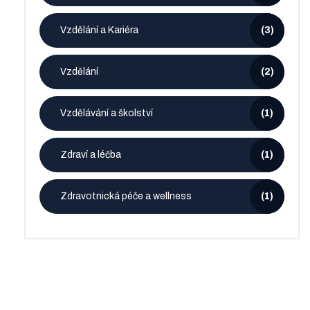
Vzdělání a Kariéra
(3)
Vzdělání
(2)
Vzdělávání a školství
(1)
Zdraví a léčba
(1)
Zdravotnická péče a wellness
(1)