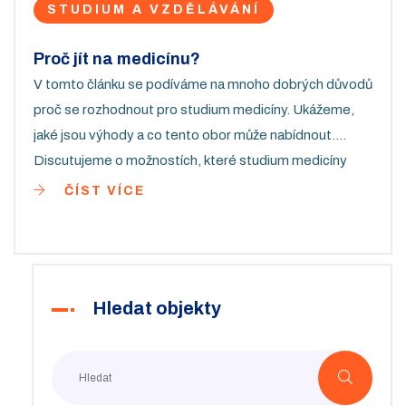
STUDIUM A VZDĚLÁVÁNÍ
Proč jít na medicínu?
V tomto článku se podíváme na mnoho dobrých důvodů
proč se rozhodnout pro studium medicíny. Ukážeme,
jaké jsou výhody a co tento obor může nabídnout.
Discutujeme o možnostích, které studium medicíny
zajišťuje a jak může obohatit váš život. Také se
ČÍST VÍCE
zamyslíme nad pohnutkami, které vedou lidi k tomuto
náročnému, ale také nesmírně gratifikujícímu povolání.
Připojte se k nám a zjistěte, proč je medicína ideální
volba právě pro vás.
Hledat objekty