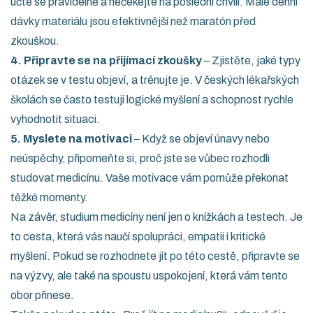
učte se pravidelně a nečekejte na poslední chvíli. Malé denní
dávky materiálu jsou efektivnější než maratón před
zkouškou.
4. Připravte se na přijímací zkoušky
– Zjistěte, jaké typy
otázek se v testu objeví, a trénujte je. V českých lékařských
školách se často testují logické myšlení a schopnost rychle
vyhodnotit situaci.
5. Myslete na motivaci
– Když se objeví únavy nebo
neúspěchy, připomeňte si, proč jste se vůbec rozhodli
studovat medicínu. Vaše motivace vám pomůže překonat
těžké momenty.
Na závěr, studium medicíny není jen o knížkách a testech. Je
to cesta, která vás naučí spolupráci, empatii i kritické
myšlení. Pokud se rozhodnete jít po této cestě, připravte se
na výzvy, ale také na spoustu uspokojení, která vám tento
obor přinese.