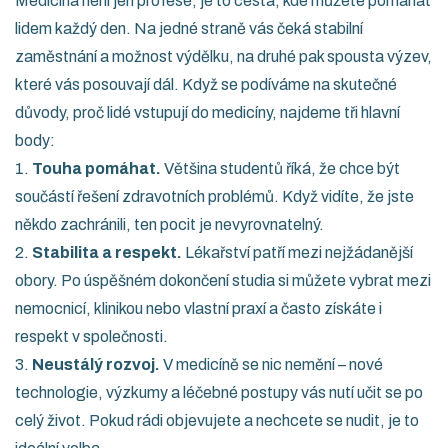
Medicína není jen profese, je to cesta, kde můžete pomáhat
lidem každý den. Na jedné straně vás čeká stabilní
zaměstnání a možnost výdělku, na druhé pak spousta výzev,
které vás posouvají dál. Když se podíváme na skutečné
důvody, proč lidé vstupují do medicíny, najdeme tři hlavní
body:
1.
Touha pomáhat.
Většina studentů říká, že chce být
součástí řešení zdravotních problémů. Když vidíte, že jste
někdo zachránili, ten pocit je nevyrovnatelný.
2.
Stabilita a respekt.
Lékařství patří mezi nejžádanější
obory. Po úspěšném dokončení studia si můžete vybrat mezi
nemocnicí, klinikou nebo vlastní praxí a často získáte i
respekt v společnosti.
3.
Neustálý rozvoj.
V medicíně se nic nemění – nové
technologie, výzkumy a léčebné postupy vás nutí učit se po
celý život. Pokud rádi objevujete a nechcete se nudit, je to