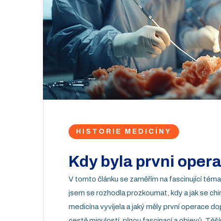
HISTORIE MEDICÍNY
Kdy byla prvni oper
V tomto článku se zaměřím na fascinující téma
jsem se rozhodla prozkoumat, kdy a jak se chiru
medicína vyvíjela a jaký měly první operace do
cestě minulostí, plnou fascinací a objevů. Těš