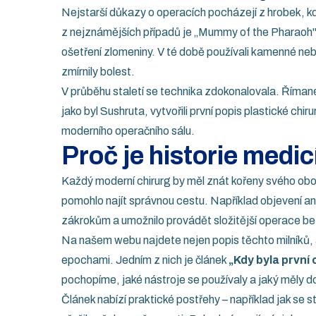
Nejstarší důkazy o operacích pocházejí z hrobek, k
z nejznámějších případů je „Mummy of the Pharaoh" 
ošetření zlomeniny. V té době používali kamenné neb
zmírnily bolest.
V průběhu staletí se technika zdokonalovala. Římané z
jako byl Sushruta, vytvořili první popis plastické chi
moderního operačního sálu.
Proč je historie medic
Každý moderní chirurg by měl znát kořeny svého obor
pomohlo najít správnou cestu. Například objevení ane
zákrokům a umožnilo provádět složitější operace be
Na našem webu najdete nejen popis těchto milníků, al
epochami. Jedním z nich je článek
„Kdy byla první
pochopíme, jaké nástroje se používaly a jaký měly d
Článek nabízí praktické postřehy – například jak se 