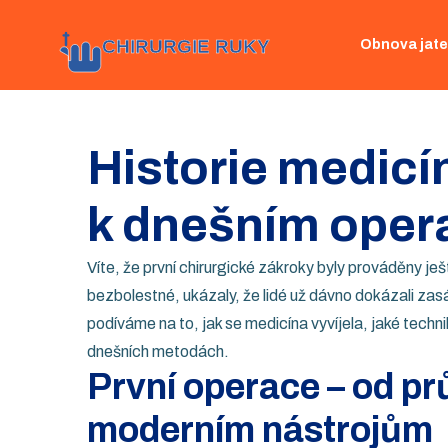
Obnova jate
Historie medicín
k dnešním oper
Víte, že první chirurgické zákroky byly prováděny 
bezbolestné, ukázaly, že lidé už dávno dokázali zas
podíváme na to, jak se medicína vyvíjela, jaké techn
dnešních metodách.
První operace – od pr
moderním nástrojům