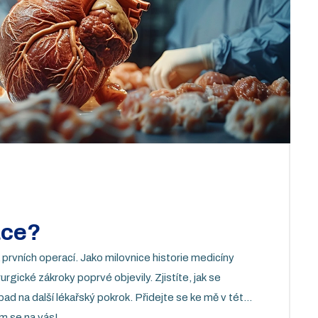
ace?
 prvních operací. Jako milovnice historie medicíny
rgické zákroky poprvé objevily. Zjistíte, jak se
pad na další lékařský pokrok. Přidejte se ke mě v této
ím se na vás!