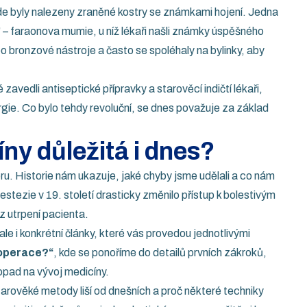
de byly nalezeny zraněné kostry se známkami hojení. Jedna
– faraonova mumie, u níž lékaři našli známky úspěšného
o bronzové nástroje a často se spoléhaly na bylinky, aby
avedli antiseptické přípravky a starověcí indičtí lékaři,
rurgie. Co bylo tehdy revoluční, se dnes považuje za základ
íny důležitá i dnes?
u. Historie nám ukazuje, jaké chyby jsme udělali a co nám
stezie v 19. století drasticky změnilo přístup k bolestivým
z utrpení pacienta.
e i konkrétní články, které vás provedou jednotlivými
 operace?“
, kde se ponoříme do detailů prvních zákroků,
opad na vývoj medicíny.
starověké metody liší od dnešních a proč některé techniky