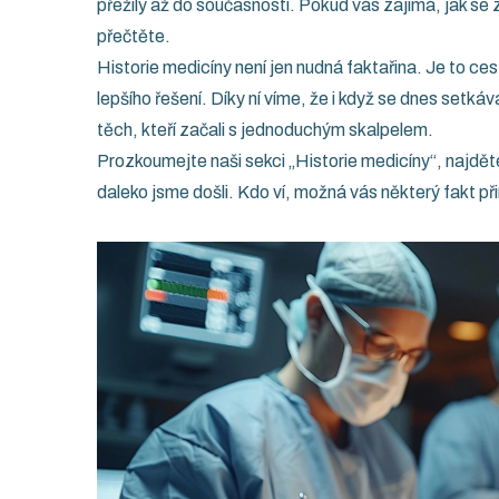
přežily až do současnosti. Pokud vás zajímá, jak se z
přečtěte.
Historie medicíny není jen nudná faktařina. Je to ce
lepšího řešení. Díky ní víme, že i když se dnes setk
těch, kteří začali s jednoduchým skalpelem.
Prozkoumejte naši sekci „Historie medicíny“, najděte
daleko jsme došli. Kdo ví, možná vás některý fakt p