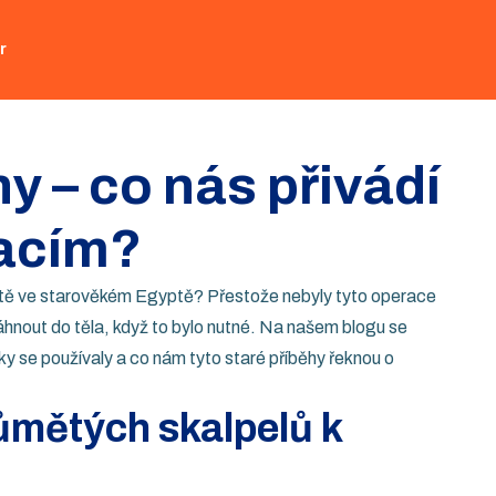
r
y – co nás přivádí
acím?
ještě ve starověkém Egyptě? Přestože nebyly tyto operace
áhnout do těla, když to bylo nutné. Na našem blogu se
iky se používaly a co nám tyto staré příběhy řeknou o
ůmětých skalpelů k