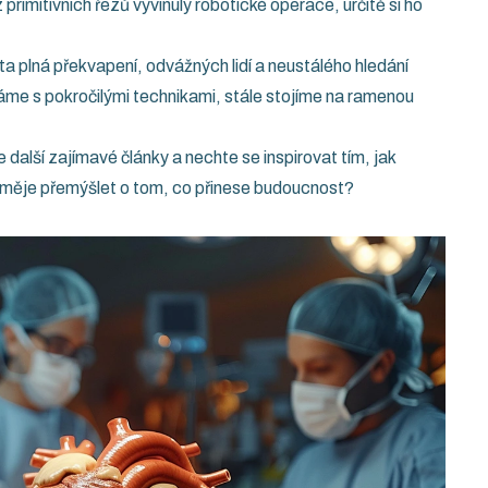
 primitivních řezů vyvinuly robotické operace, určitě si ho
sta plná překvapení, odvážných lidí a neustálého hledání
áváme s pokročilými technikami, stále stojíme na ramenou
 další zajímavé články a nechte se inspirovat tím, jak
řiměje přemýšlet o tom, co přinese budoucnost?