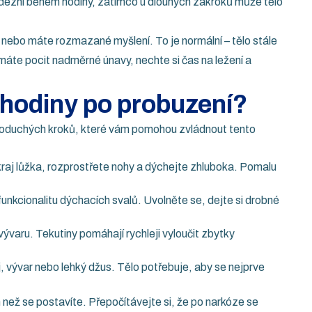
odezní během hodiny, zatímco u dlouhých zákroků může tělo
 nebo máte rozmazané myšlení. To je normální – tělo stále
máte pocit nadměrné únavy, nechte si čas na ležení a
 hodiny po probuzení?
ednoduchých kroků, které vám pomohou zvládnout tento
raj lůžka, rozprostřete nohy a dýchejte zhluboka. Pomalu
unkcionalitu dýchacích svalů. Uvolněte se, dejte si drobné
ývaru. Tekutiny pomáhají rychleji vyloučit zbytky
j, vývar nebo lehký džus. Tělo potřebuje, aby se nejprve
m než se postavíte. Přepočítávejte si, že po narkóze se