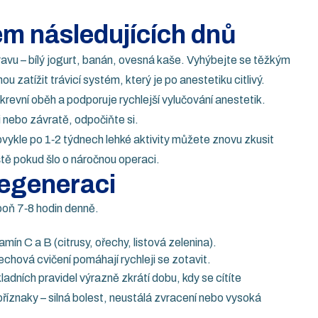
em následujících dnů
avu – bílý jogurt, banán, ovesná kaše. Vyhýbejte se těžkým
atížit trávicí systém, který je po anestetiku citlivý.
revní oběh a podporuje rychlejší vylučování anestetik.
 nebo závratě, odpočiňte si.
vykle po 1‑2 týdnech lehké aktivity můžete znovu zkusit
ště pokud šlo o náročnou operaci.
regeneraci
poň 7‑8 hodin denně.
mín C a B (citrusy, ořechy, listová zelenina).
hová cvičení pomáhají rychleji se zotavit.
adních pravidel výrazně zkrátí dobu, kdy se cítíte
příznaky – silná bolest, neustálá zvracení nebo vysoká