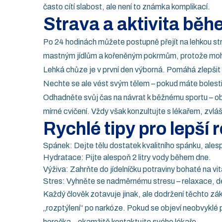
často cítí slabost, ale není to známka komplikací.
Strava a aktivita běh
Po 24 hodinách můžete postupně přejít na lehkou str
mastným jídlům a kořeněným pokrmům, protože mohou z
Lehká chůze je v první den výborná. Pomáhá zlepšit k
Nechte se ale vést svým tělem – pokud máte bolesti
Odhadněte svůj čas na návrat k běžnému sportu – ob
mírné cvičení. Vždy však konzultujte s lékařem, zvlá
Rychlé tipy pro lepší 
Spánek: Dejte tělu dostatek kvalitního spánku, ales
Hydratace: Pijte alespoň 2 litry vody během dne.
Výživa: Zahrňte do jídelníčku potraviny bohaté na vita
Stres: Vyhněte se nadměrnému stresu – relaxace, dec
Každý člověk zotavuje jinak, ale dodržení těchto zákl
„rozptýlení“ po narkóze. Pokud se objeví neobvyklé 
horečka – okamžitě kontaktujte svého lékaře.