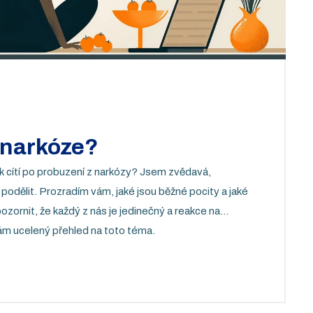
o narkóze?
ěk cítí po probuzení z narkózy? Jsem zvědavá,
odělit. Prozradím vám, jaké jsou běžné pocity a jaké
zornit, že každý z nás je jedinečný a reakce na
 vám ucelený přehled na toto téma.