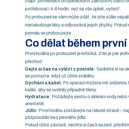
(např. při menších ortopedických zákrocích) často 
potřebovat i 4‑6 hodin, než se vše úplně „vyčistí“.
Po probuzení se vám může zdát, že jste stále ospalí
metabolizuje léky a odbourává jejich zbytky. Pokud 
pomalu se probouzejte.
Co dělat během první
První hodina po probuzení je kritická. Zde je pár j
přechod:
Dejte si čas na vylézt z postele:
Sedněte si na ok
se postavte, když už cítíte stabilitu.
Dýchání a kašel:
Po operaci můžete mít sníženou f
kašle, aby se uvolnily případné hleny.
Hydratace:
Požádejte sestru o sklenici vody nebo v
anestetik.
Jídlo:
První hodinu zůstávejte na tekuté stravě – ča
přizpůsobilo bez pevného jídla.
Pokud cítíte závratě, nechte si čas k sezení, předtí