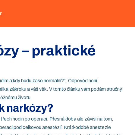
r
ózy – praktické
budím a kdy budu zase normální?“. Odpověď není
 délka zákroku a váš věk. V tomto článku vám podám stručný
 běžnému životu.
ek narkózy?
třech hodin po operaci. Přesná doba ale závisí na tom,
 operaci pod celkovou anestézií. Krátkodobé anestezie