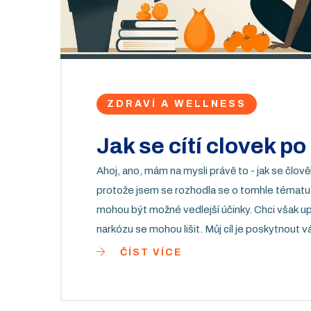
ZDRAVÍ A WELLNESS
Jak se cítí clovek p
Ahoj, ano, mám na mysli právě to - jak se člov
protože jsem se rozhodla se o tomhle tématu p
mohou být možné vedlejší účinky. Chci však upo
narkózu se mohou lišit. Můj cíl je poskytnout
ČÍST VÍCE