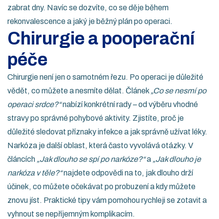
zabrat dny. Navíc se dozvíte, co se děje během
rekonvalescence a jaký je běžný plán po operaci.
Chirurgie a pooperační
péče
Chirurgie není jen o samotném řezu. Po operaci je důležité
vědět, co můžete a nesmíte dělat. Článek
„Co se nesmí po
operaci srdce?“
nabízí konkrétní rady – od výběru vhodné
stravy po správné pohybové aktivity. Zjistíte, proč je
důležité sledovat příznaky infekce a jak správně užívat léky.
Narkóza je další oblast, která často vyvolává otázky. V
článcích
„Jak dlouho se spí po narkóze?“
a
„Jak dlouho je
narkóza v těle?“
najdete odpovědi na to, jak dlouho drží
účinek, co můžete očekávat po probuzení a kdy můžete
znovu jíst. Praktické tipy vám pomohou rychleji se zotavit a
vyhnout se nepříjemným komplikacím.