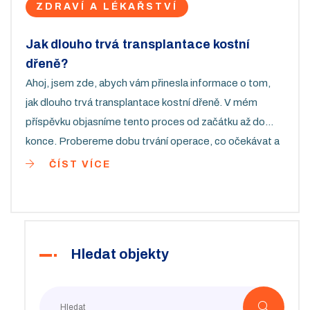
ZDRAVÍ A LÉKAŘSTVÍ
Jak dlouho trvá transplantace kostní
dřeně?
Ahoj, jsem zde, abych vám přinesla informace o tom,
jak dlouho trvá transplantace kostní dřeně. V mém
příspěvku objasníme tento proces od začátku až do
konce. Probereme dobu trvání operace, co očekávat a
jak se připravit. Moje snaha je vám nabídnout jasné a
ČÍST VÍCE
srozumitelné informace, které pomohou zlepšit vaše
porozumění tohoto medicínského postupu. Přidejte se
ke mně na tuto informativní cestu.
Hledat objekty