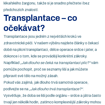
lékařského žargonu, takže si je snadno přečtete i bez
předchozích znalostí.
Transplantace – co
očekávat?
Transplantace jsou jedním z největších kroků ve
zdravotnické péči. V našem výběru najdete články o čekací
době na plicní transplantaci, délce operace srdce i jater, a
dokonce i o tom, kde se provádějí konkrétní zákroky.
Například
„Jak dlouho se čeká na transplantaci plic?“
vám
pomůže pochopit, proč se seznamy liší a jak můžete
připravit své tělo na možný zásah.
Pokud vás zajímá, jak dlouho trvá samotná operace,
podívejte se na
„Jak dlouho trvá transplantace?“
.
Vysvětluje, že doba se liší podle orgánu – srdce a játra často
trvají jen několik hodin, zatímco komplexnější zákroky mohou