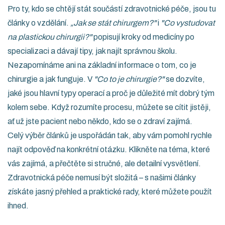
Pro ty, kdo se chtějí stát součástí zdravotnické péče, jsou tu
články o vzdělání.
„Jak se stát chirurgem?"
i
"Co vystudovat
na plastickou chirurgii?"
popisují kroky od medicíny po
specializaci a dávají tipy, jak najít správnou školu.
Nezapomínáme ani na základní informace o tom, co je
chirurgie a jak funguje. V
"Co to je chirurgie?"
se dozvíte,
jaké jsou hlavní typy operací a proč je důležité mít dobrý tým
kolem sebe. Když rozumíte procesu, můžete se cítit jistěji,
ať už jste pacient nebo někdo, kdo se o zdraví zajímá.
Celý výběr článků je uspořádán tak, aby vám pomohl rychle
najít odpověď na konkrétní otázku. Klikněte na téma, které
vás zajímá, a přečtěte si stručné, ale detailní vysvětlení.
Zdravotnická péče nemusí být složitá – s našimi články
získáte jasný přehled a praktické rady, které můžete použít
ihned.