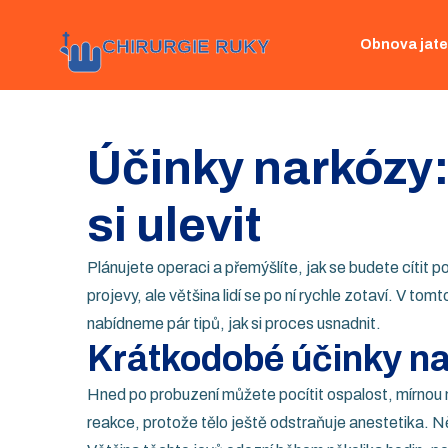
Obnova jate
Účinky narkózy:
si ulevit
Plánujete operaci a přemýšlíte, jak se budete cítit
projevy, ale většina lidí se po ní rychle zotaví. V t
nabídneme pár tipů, jak si proces usnadnit.
Krátkodobé účinky n
Hned po probuzení můžete pocítit ospalost, mírnou 
reakce, protože tělo ještě odstraňuje anestetika. Něk