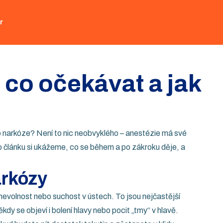
r
 co očekávat a jak
 po narkóze? Není to nic neobvyklého – anestézie má své
omto článku si ukážeme, co se během a po zákroku děje, a
arkózy
nevolnost nebo suchost v ústech. To jsou nejčastější
dy se objeví i bolení hlavy nebo pocit „tmy“ v hlavě.