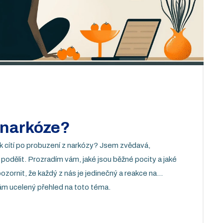
o narkóze?
ěk cítí po probuzení z narkózy? Jsem zvědavá,
odělit. Prozradím vám, jaké jsou běžné pocity a jaké
zornit, že každý z nás je jedinečný a reakce na
 vám ucelený přehled na toto téma.