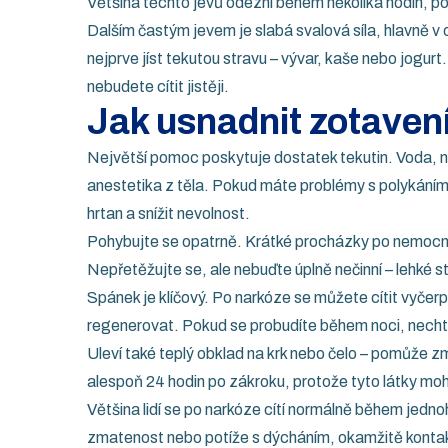
Většina těchto jevů odezní během několika hodin, po
Dalším častým jevem je slabá svalová síla, hlavně v o
nejprve jíst tekutou stravu – vývar, kaše nebo jogur
nebudete cítit jistěji.
Jak usnadnit zotaven
Největší pomoc poskytuje dostatek tekutin. Voda, 
anestetika z těla. Pokud máte problémy s polykáním
hrtan a snížit nevolnost.
Pohybujte se opatrně. Krátké procházky po nemocnici 
Nepřetěžujte se, ale nebuďte úplně nečinní – lehké 
Spánek je klíčový. Po narkóze se můžete cítit vyčerpán
regenerovat. Pokud se probudíte během noci, nechte 
Uleví také teplý obklad na krk nebo čelo – pomůže zmí
alespoň 24 hodin po zákroku, protože tyto látky moho
Většina lidí se po narkóze cítí normálně během jedn
zmatenost nebo potíže s dýcháním, okamžitě kontak