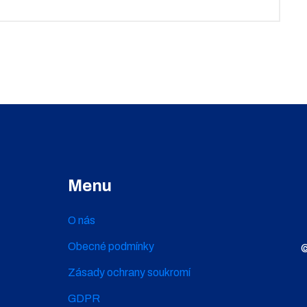
Menu
O nás
Obecné podmínky
©
Zásady ochrany soukromí
GDPR