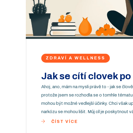
ZDRAVÍ A WELLNESS
Jak se cítí clovek p
Ahoj, ano, mám na mysli právě to - jak se člov
protože jsem se rozhodla se o tomhle tématu p
mohou být možné vedlejší účinky. Chci však upo
narkózu se mohou lišit. Můj cíl je poskytnout
ČÍST VÍCE