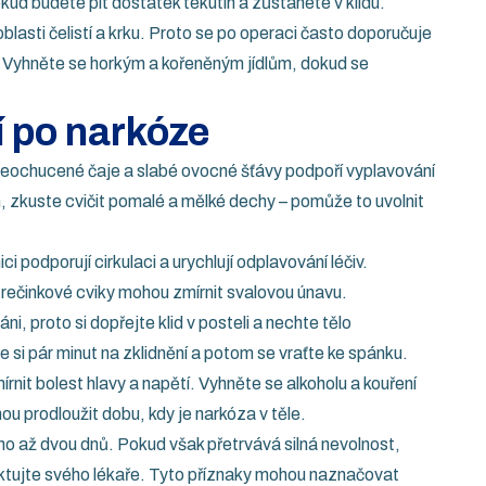
kud budete pít dostatek tekutin a zůstanete v klidu.
blasti čelistí a krku. Proto se po operaci často doporučuje
t. Vyhněte se horkým a kořeněným jídlům, dokud se
í po narkóze
neochucené čaje a slabé ovocné šťávy podpoří vyplavování
, zkuste cvičit pomalé a mělké dechy – pomůže to uvolnit
podporují cirkulaci a urychlují odplavování léčiv.
strečinkové cviky mohou zmírnit svalovou únavu.
i, proto si dopřejte klid v posteli a nechte tělo
si pár minut na zklidnění a potom se vraťte ke spánku.
rnit bolest hlavy a napětí. Vyhněte se alkoholu a kouření
u prodloužit dobu, kdy je narkóza v těle.
oho až dvou dnů. Pokud však přetrvává silná nevolnost,
tujte svého lékaře. Tyto příznaky mohou naznačovat