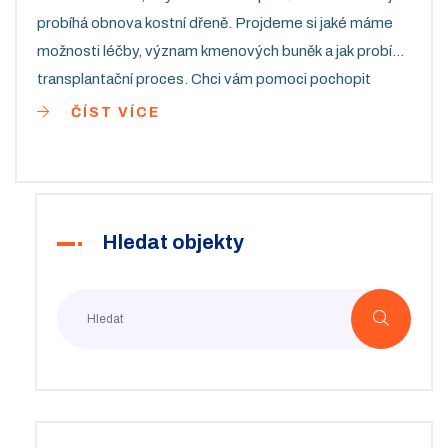
probíhá obnova kostní dřeně. Projdeme si jaké máme
možnosti léčby, význam kmenových buněk a jak probíhá
transplantační proces. Chci vám pomoci pochopit
mechanismus obnovy, možné rizika a jak se připravit na
ČÍST VÍCE
tento zásadní medicínský zákrok. Tak pojďme do toho,
jsem tu pro vás a vaši znalostní cestu v této důležité
přežitostní otázce.
Hledat objekty