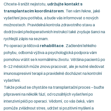
Chcete-li snížit nejistotu,
udržujte kontakt s
transplantacím koordinátorem
. Ten vám řekne, jaké
vyšetření jsou potřeba, a bude vás informovat o nových
možnostech. Pravidelná kontrola zdravotního stavu a
dodržování předoperativních instrukcí také zvyšuje šanci na
rychlejší zápis na seznam.
Po operaci je klíčová
rehabilitace
. Začlenění lehkého
pohybu, odborná výživa a psychologická podpora vám
pomohou vrátit se k normálnímu životu. Většina pacientů po
6–12 měsících může znovu pracovat, ale je nutné sledovat
imunosupresivní terapii a pravidelně docházet na kontrolní
vyšetření.
Takže pokud se chystáte na transplantační proces – buďte
připraveni na několik fází, od rozsáhlých vyšetření po
intenzivní péči po operaci. Vědomí, co vás čeká, vám
pomůže zvládnout stres, udržet si pozitivní myšlení a