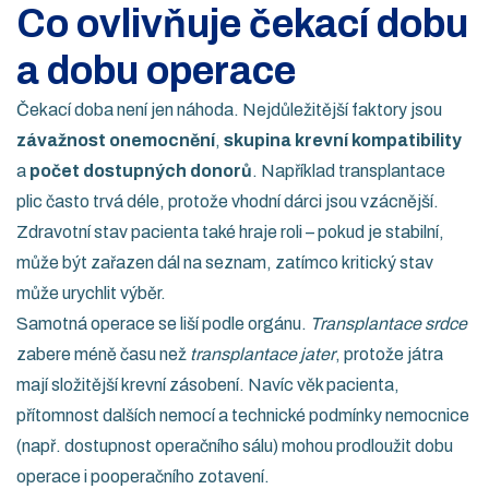
Co ovlivňuje čekací dobu
a dobu operace
Čekací doba není jen náhoda. Nejdůležitější faktory jsou
závažnost onemocnění
,
skupina krevní kompatibility
a
počet dostupných donorů
. Například transplantace
plic často trvá déle, protože vhodní dárci jsou vzácnější.
Zdravotní stav pacienta také hraje roli – pokud je stabilní,
může být zařazen dál na seznam, zatímco kritický stav
může urychlit výběr.
Samotná operace se liší podle orgánu.
Transplantace srdce
zabere méně času než
transplantace jater
, protože játra
mají složitější krevní zásobení. Navíc věk pacienta,
přítomnost dalších nemocí a technické podmínky nemocnice
(např. dostupnost operačního sálu) mohou prodloužit dobu
operace i pooperačního zotavení.