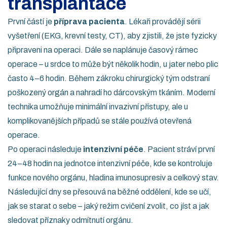
transplantace
První částí je
příprava pacienta
. Lékaři provádějí sérii
vyšetření (EKG, krevní testy, CT), aby zjistili, že jste fyzicky
připraveni na operaci. Dále se naplánuje časový rámec
operace – u srdce to může být několik hodin, u jater nebo plic
často 4–6 hodin. Během zákroku chirurgický tým odstraní
poškozený orgán a nahradí ho dárcovským tkáním. Moderní
technika umožňuje minimální invazivní přístupy, ale u
komplikovanějších případů se stále používá otevřená
operace.
Po operaci následuje
intenzivní péče
. Pacient stráví první
24–48 hodin na jednotce intenzivní péče, kde se kontroluje
funkce nového orgánu, hladina imunosupresiv a celkový stav.
Následující dny se přesouvá na běžné oddělení, kde se učí,
jak se starat o sebe – jaký režim cvičení zvolit, co jíst a jak
sledovat příznaky odmítnutí orgánu.