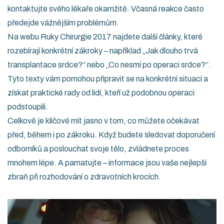
kontaktujte svého lékaře okamžitě. Včasná reakce často
předejde vážnějším problémům.
Na webu Ruky Chirurgie 2017 najdete další články, které
rozebírají konkrétní zákroky – například „Jak dlouho trvá
transplantace srdce?“ nebo „Co nesmí po operaci srdce?“.
Tyto texty vám pomohou připravit se na konkrétní situaci a
získat praktické rady od lidí, kteří už podobnou operaci
podstoupili.
Celkově je klíčové mít jasno v tom, co můžete očekávat
před, během i po zákroku. Když budete sledovat doporučení
odborníků a poslouchat svoje tělo, zvládnete proces
mnohem lépe. A pamatujte – informace jsou vaše nejlepší
zbraň při rozhodování o zdravotních krocích.