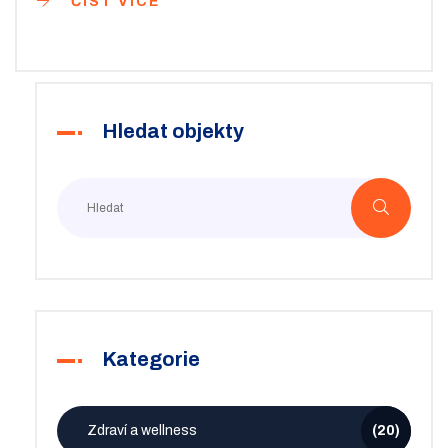
ČÍST VÍCE
stále ještě v těle. Těším se na naši diskuzi a doufám, že
Vám toto téma přinese mnoho nových poznatků.
Hledat objekty
Kategorie
Zdraví a wellness
(20)