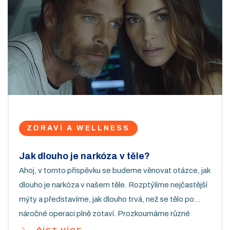
ZDRAVÍ A WELLNESS
Jak dlouho je narkóza v těle?
Ahoj, v tomto příspěvku se budeme věnovat otázce, jak
dlouho je narkóza v našem těle. Rozptýlíme nejčastější
mýty a představíme, jak dlouho trvá, než se tělo po
náročné operaci plně zotaví. Prozkoumáme různé
faktory, které mohou ovlivnit dobu, po kterou je narkóza