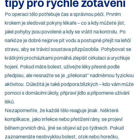
tipy pro rychlé zotavení
Po operaci tělo potřebuje čas a správnou péči. Prvním
krokem je sledovat pokyny lékaře – co a kdy můžete jíst,
jaké pohyby jsou povolené a kdy se vrátit na kontrolu. Po
narkóze je dobré nejprve pít vodu a postupně přejít na lehčí
stravu, aby se trávicí soustava přizpůsobila. Pohybovat se
krátkými procházkami pomáhá zlepšit cirkulaci a urychluje
hojení. Pokud máte bolest, užívejte léky přesně podle
předpisu, ale nesnažte se je „překonat“ nadměrnou fyzickou
aktivitou. Důležitá je také podpora blízkých – kdo vám může
pomoci s domácími úkoly, připraví jídlo a připomene užívání
léků.
Nezapomeňte, že každé tělo reaguje jinak. Některé
komplikace, jako infekce nebo přetížení rány, se projeví
během prvních dnů, jiné se objeví až po týdnech. Pokud
zaznamenáte neobvyklou bolest, otok nebo horečku,