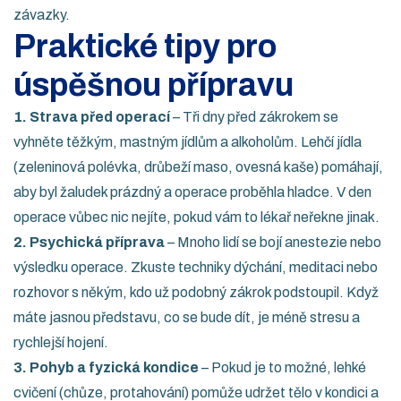
závazky.
Praktické tipy pro
úspěšnou přípravu
1. Strava před operací
– Tři dny před zákrokem se
vyhněte těžkým, mastným jídlům a alkoholům. Lehčí jídla
(zeleninová polévka, drůbeží maso, ovesná kaše) pomáhají,
aby byl žaludek prázdný a operace proběhla hladce. V den
operace vůbec nic nejíte, pokud vám to lékař neřekne jinak.
2. Psychická příprava
– Mnoho lidí se bojí anestezie nebo
výsledku operace. Zkuste techniky dýchání, meditaci nebo
rozhovor s někým, kdo už podobný zákrok podstoupil. Když
máte jasnou představu, co se bude dít, je méně stresu a
rychlejší hojení.
3. Pohyb a fyzická kondice
– Pokud je to možné, lehké
cvičení (chůze, protahování) pomůže udržet tělo v kondici a