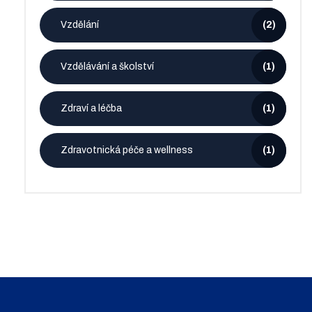
Vzdělání
(2)
Vzdělávání a školství
(1)
Zdraví a léčba
(1)
Zdravotnická péče a wellness
(1)