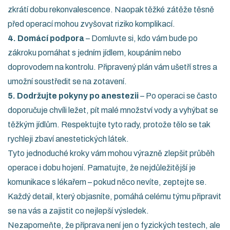
zkrátí dobu rekonvalescence. Naopak těžké zátěže těsně
před operací mohou zvyšovat riziko komplikací.
4. Domácí podpora
– Domluvte si, kdo vám bude po
zákroku pomáhat s jedním jídlem, koupáním nebo
doprovodem na kontrolu. Připravený plán vám ušetří stres a
umožní soustředit se na zotavení.
5. Dodržujte pokyny po anestezii
– Po operaci se často
doporučuje chvíli ležet, pít malé množství vody a vyhýbat se
těžkým jídlům. Respektujte tyto rady, protože tělo se tak
rychleji zbaví anestetických látek.
Tyto jednoduché kroky vám mohou výrazně zlepšit průběh
operace i dobu hojení. Pamatujte, že nejdůležitější je
komunikace s lékařem – pokud něco nevíte, zeptejte se.
Každý detail, který objasníte, pomáhá celému týmu připravit
se na vás a zajistit co nejlepší výsledek.
Nezapomeňte, že příprava není jen o fyzických testech, ale