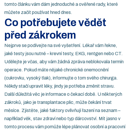
tomto článku vám dám jednoduché a ověřené rady, které
můžete začít používat hned dnes.
Co potřebujete vědět
před zákrokem
Nejprve se podívejte na své vyšetření. Lékař vám řekne,
jaké testy jsou nutné – krevní testy, EKG, rentgen nebo CT.
Udělejte je včas, aby vám žádná zpráva neblokovala termín
operace. Pokud máte nějaké chronické onemocnění
(cukrovku, vysoký tlak), informujte o tom svého chirurga.
Někdy stačí upravit léky, jindy je potřeba změnit stravu.
Další důležitá věc je informace o čekací době. U některých
zákroků, jako je transplantace plic, může čekání trvat
měsíce. Zjistěte, jaké faktory ovlivňují řazení na seznam –
například věk, stav zdraví nebo typ dárcovství. Mít jasno v
tomto procesu vám pomůže lépe plánovat osobní a pracovní