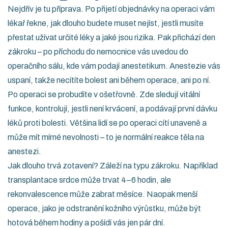
Nejdřív je tu příprava. Po přijetí objednávky na operaci vám
lékař řekne, jak dlouho budete muset nejíst, jestli musíte
přestat užívat určité léky a jaké jsou rizika. Pak přichází den
zákroku – po příchodu do nemocnice vás uvedou do
operačního sálu, kde vám podají anestetikum. Anestezie vás
uspaní, takže necítíte bolest ani během operace, ani po ní.
Po operaci se probudíte v ošetřovně. Zde sledují vitální
funkce, kontrolují, jestli není krvácení, a podávají první dávku
léků proti bolesti. Většina lidí se po operaci cítí unaveně a
může mít mírné nevolnosti – to je normální reakce těla na
anestezi.
Jak dlouho trvá zotavení? Záleží na typu zákroku. Například
transplantace srdce může trvat 4–6 hodin, ale
rekonvalescence může zabrat měsíce. Naopak menší
operace, jako je odstranění kožního výrůstku, může být
hotová během hodiny a pošídí vás jen pár dní.