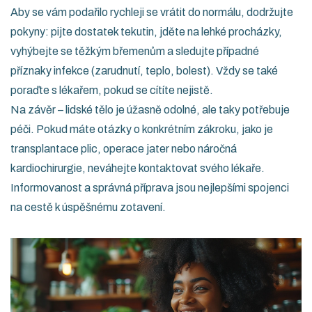
Aby se vám podařilo rychleji se vrátit do normálu, dodržujte
pokyny: pijte dostatek tekutin, jděte na lehké procházky,
vyhýbejte se těžkým břemenům a sledujte případné
příznaky infekce (zarudnutí, teplo, bolest). Vždy se také
poraďte s lékařem, pokud se cítíte nejistě.
Na závěr – lidské tělo je úžasně odolné, ale taky potřebuje
péči. Pokud máte otázky o konkrétním zákroku, jako je
transplantace plic, operace jater nebo náročná
kardiochirurgie, neváhejte kontaktovat svého lékaře.
Informovanost a správná příprava jsou nejlepšími spojenci
na cestě k úspěšnému zotavení.