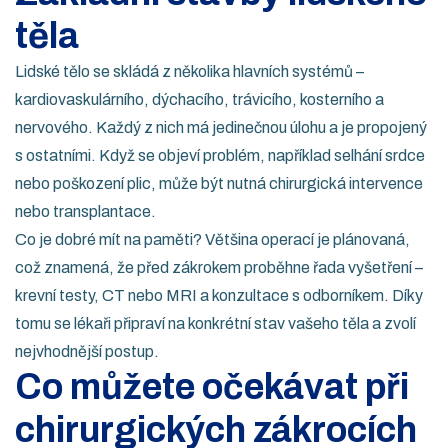
těla
Lidské tělo se skládá z několika hlavních systémů –
kardiovaskulárního, dýchacího, trávicího, kosterního a
nervového. Každý z nich má jedinečnou úlohu a je propojený
s ostatními. Když se objeví problém, například selhání srdce
nebo poškození plic, může být nutná chirurgická intervence
nebo transplantace.
Co je dobré mít na paměti? Většina operací je plánovaná,
což znamená, že před zákrokem proběhne řada vyšetření –
krevní testy, CT nebo MRI a konzultace s odborníkem. Díky
tomu se lékaři připraví na konkrétní stav vašeho těla a zvolí
nejvhodnější postup.
Co můžete očekávat při
chirurgických zákrocích