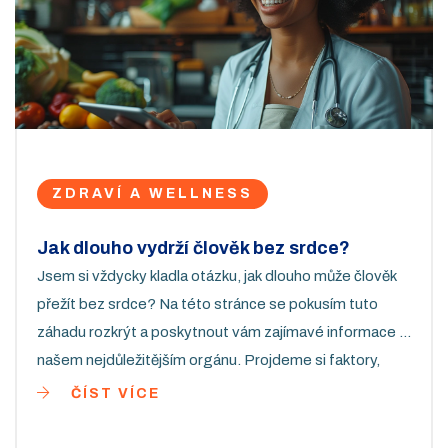
ZDRAVÍ A WELLNESS
Jak dlouho vydrží člověk bez srdce?
Jsem si vždycky kladla otázku, jak dlouho může člověk
přežít bez srdce? Na této stránce se pokusím tuto
záhadu rozkrýt a poskytnout vám zajímavé informace o
našem nejdůležitějším orgánu. Projdeme si faktory,
které hrají roli při přežití bez srdce, nezapomeneme ani
ČÍST VÍCE
na moderní medicínu a její schopnosti. Vstupte se mnou
do světa lidského těla a jeho neuvěřitelných možností,