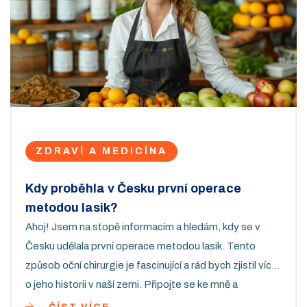
ZDRAVÍ A MEDICÍNA
Kdy proběhla v Česku první operace
metodou lasik?
Ahoj! Jsem na stopě informacím a hledám, kdy se v
Česku udělala první operace metodou lasik. Tento
způsob oční chirurgie je fascinující a rád bych zjistil více
o jeho historii v naší zemi. Připojte se ke mně a
prozkoumejme společně tento zajímavý moment