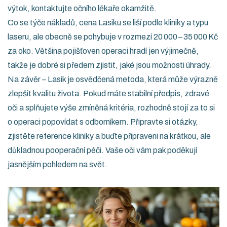
výtok, kontaktujte očního lékaře okamžitě.
Co se týče nákladů, cena Lasiku se liší podle kliniky a typu
laseru, ale obecně se pohybuje v rozmezí 20 000 – 35 000 Kč
za oko. Většina pojišťoven operaci hradí jen výjimečně,
takže je dobré si předem zjistit, jaké jsou možnosti úhrady.
Na závěr – Lasik je osvědčená metoda, která může výrazně
zlepšit kvalitu života. Pokud máte stabilní předpis, zdravé
oči a splňujete výše zmíněná kritéria, rozhodně stojí za to si
o operaci popovídat s odborníkem. Připravte si otázky,
zjistěte reference kliniky a buďte připraveni na krátkou, ale
důkladnou pooperační péči. Vaše oči vám pak poděkují
jasnějším pohledem na svět.