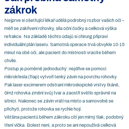
zákrok
Nejprve si ošetřující lékař udělá podrobný rozbor vašich očí –
měří se zakřivení rohovky, síla oční čočky a celková výška
refrakce. Na základě těchto údajů si chirurg připraví
individuální plán laseru. Samotná operace trvá obvykle 10‑15
minut na obě oči, ale pacient do místnosti vracíte během
chvíle.
Postup je poměrně jednoduchý: nejdříve se pomocí
mikrokřesla (flap) vytvoří tenký závin na povrchu rohovky.
Pak laser excimerem odstraní mikroskopické vrstvy tkáně,
čímž rohovka změní svůj tvar a zaostří světlo správně na
sítnici. Nakonec se závin vrátí na místo a samovolně se
přichytí, protože rohovka se rychle hojí.
Většina pacientů během zákroku cítí jen mírný tlak, podobný
tření víčka. Bolest není, a proto se ani nepoužívá celková