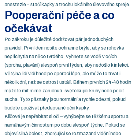
anestezie – stačí kapky a trochu lokálního úlevového spreje.
Pooperační péče a co
očekávat
Po zákroku je důležité dodržovat pár jednoduchých
pravidel. První den nosíte ochranné brýle, aby se rohovka
nepřichytla na něco tvrdého. Vyhněte se vodě v očích
(sprcha, plavání) alespoň první týden, aby nedošlo k infekci.
Většina lidí vidí hned po operaci lépe, ale může to trvat i
několik dní, než se ostrost ustálí. Během prvních 24‑48 hodin
můžete mít mírné zarudnutí, světélkující kruhy nebo pocit
sucha. Tyto příznaky jsou normální a rychle odezní, pokud
budete používat předepsané oční kapky.
Klíčové je nepřebírat si oči – vyhýbejte se těžkému sportu a
namáhavým činnostem po dobu alespoň týdne. Pokud se
objeví silná bolest, zhoršující se rozmazané vidění nebo