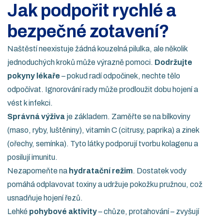
Jak podpořit rychlé a
bezpečné zotavení?
Naštěstí neexistuje žádná kouzelná pilulka, ale několik
jednoduchých kroků může výrazně pomoci.
Dodržujte
pokyny lékaře
– pokud radí odpočinek, nechte tělo
odpočívat. Ignorování rady může prodloužit dobu hojení a
vést k infekci.
Správná výživa
je základem. Zaměřte se na bílkoviny
(maso, ryby, luštěniny), vitamín C (citrusy, paprika) a zinek
(ořechy, semínka). Tyto látky podporují tvorbu kolagenu a
posilují imunitu.
Nezapomeňte na
hydratační režim
. Dostatek vody
pomáhá odplavovat toxiny a udržuje pokožku pružnou, což
usnadňuje hojení řezů.
Lehké
pohybové aktivity
– chůze, protahování – zvyšují