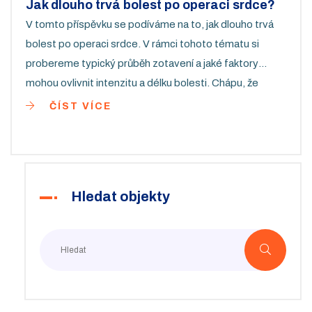
Jak dlouho trvá bolest po operaci srdce?
V tomto příspěvku se podíváme na to, jak dlouho trvá
bolest po operaci srdce. V rámci tohoto tématu si
probereme typický průběh zotavení a jaké faktory
mohou ovlivnit intenzitu a délku bolesti. Chápu, že
každý z nás je jedinečný, a proto se tato otázka nemůže
ČÍST VÍCE
jednoznačně zodpovědět. Zaměříme se také na to, jaká
péče po operaci může pomoci zmírnit bolest a podpořit
rychlejší zotavení.
Hledat objekty