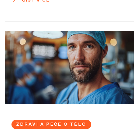
ČÍST VÍCE
uvědomit, že proces hojení trvá určitý čas. Pojďme se
na to podívat bližší.
ZDRAVÍ A PÉČE O TĚLO