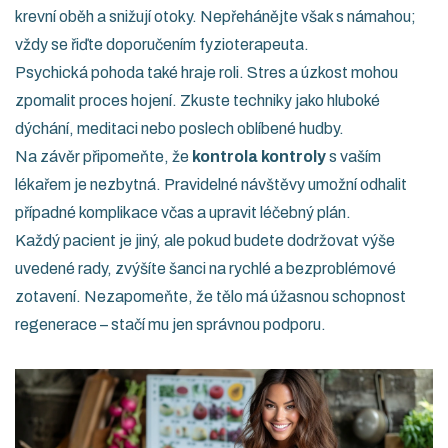
krevní oběh a snižují otoky. Nepřehánějte však s námahou;
vždy se řiďte doporučením fyzioterapeuta.
Psychická pohoda také hraje roli. Stres a úzkost mohou
zpomalit proces hojení. Zkuste techniky jako hluboké
dýchání, meditaci nebo poslech oblíbené hudby.
Na závěr připomeňte, že
kontrola kontroly
s vaším
lékařem je nezbytná. Pravidelné návštěvy umožní odhalit
případné komplikace včas a upravit léčebný plán.
Každý pacient je jiný, ale pokud budete dodržovat výše
uvedené rady, zvýšíte šanci na rychlé a bezproblémové
zotavení. Nezapomeňte, že tělo má úžasnou schopnost
regenerace – stačí mu jen správnou podporu.