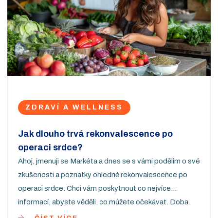
ZDRAVÍ A WELLNESS
Jak dlouho trvá rekonvalescence po
operaci srdce?
Ahoj, jmenuji se Markéta a dnes se s vámi podělím o své
zkušenosti a poznatky ohledně rekonvalescence po
operaci srdce. Chci vám poskytnout co nejvíce
informací, abyste věděli, co můžete očekávat. Doba
zotavení se liší u každého jedince, ale je důležité si