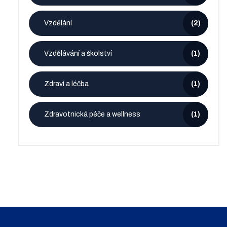
Vzdělání
(2)
Vzdělávání a školství
(1)
Zdraví a léčba
(1)
Zdravotnická péče a wellness
(1)