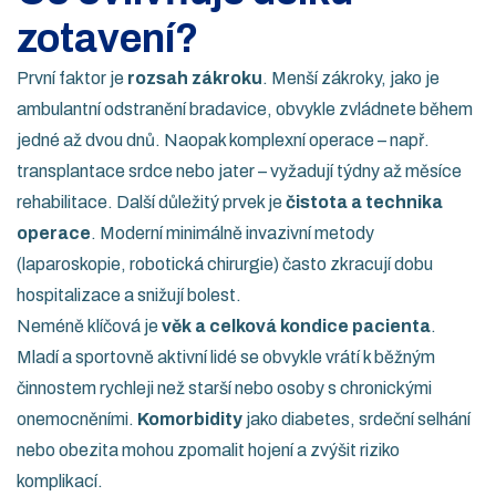
zotavení?
První faktor je
rozsah zákroku
. Menší zákroky, jako je
ambulantní odstranění bradavice, obvykle zvládnete během
jedné až dvou dnů. Naopak komplexní operace – např.
transplantace srdce nebo jater – vyžadují týdny až měsíce
rehabilitace. Další důležitý prvek je
čistota a technika
operace
. Moderní minimálně invazivní metody
(laparoskopie, robotická chirurgie) často zkracují dobu
hospitalizace a snižují bolest.
Neméně klíčová je
věk a celková kondice pacienta
.
Mladí a sportovně aktivní lidé se obvykle vrátí k běžným
činnostem rychleji než starší nebo osoby s chronickými
onemocněními.
Komorbidity
jako diabetes, srdeční selhání
nebo obezita mohou zpomalit hojení a zvýšit riziko
komplikací.