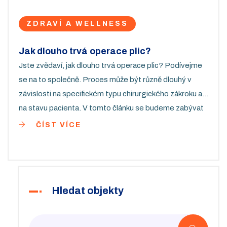
ZDRAVÍ A WELLNESS
Jak dlouho trvá operace plic?
Jste zvědaví, jak dlouho trvá operace plic? Podívejme
se na to společně. Proces může být různě dlouhý v
závislosti na specifickém typu chirurgického zákroku a
na stavu pacienta. V tomto článku se budeme zabývat
především tím, co byste mohli očekávat před, během a
ČÍST VÍCE
po operaci plic. Snažím se, abych vám přinesla co
nejvíce informací, abyste se cítili lépe připravení a
informovaní.
Hledat objekty