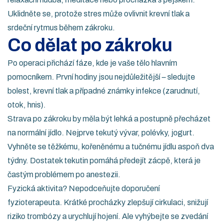
Uklidněte se, protože stres může ovlivnit krevní tlak a
srdeční rytmus během zákroku.
Co dělat po zákroku
Po operaci přichází fáze, kde je vaše tělo hlavním
pomocníkem. První hodiny jsou nejdůležitější – sledujte
bolest, krevní tlak a případné známky infekce (zarudnutí,
otok, hnis).
Strava po zákroku by měla být lehká a postupně přecházet
na normální jídlo. Nejprve tekutý vývar, polévky, jogurt.
Vyhněte se těžkému, kořeněnému a tučnému jídlu aspoň dva
týdny. Dostatek tekutin pomáhá předejít zácpě, která je
častým problémem po anestezii.
Fyzická aktivita? Nepodceňujte doporučení
fyzioterapeuta. Krátké procházky zlepšují cirkulaci, snižují
riziko trombózy a urychlují hojení. Ale vyhýbejte se zvedání