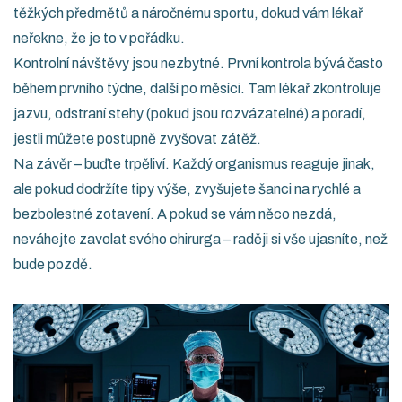
těžkých předmětů a náročnému sportu, dokud vám lékař
neřekne, že je to v pořádku.
Kontrolní návštěvy jsou nezbytné. První kontrola bývá často
během prvního týdne, další po měsíci. Tam lékař zkontroluje
jazvu, odstraní stehy (pokud jsou rozvázatelné) a poradí,
jestli můžete postupně zvyšovat zátěž.
Na závěr – buďte trpěliví. Každý organismus reaguje jinak,
ale pokud dodržíte tipy výše, zvyšujete šanci na rychlé a
bezbolestné zotavení. A pokud se vám něco nezdá,
neváhejte zavolat svého chirurga – raději si vše ujasníte, než
bude pozdě.