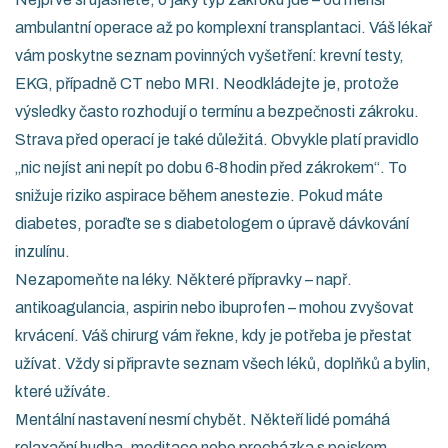
ambulantní operace až po komplexní transplantaci. Váš lékař
vám poskytne seznam povinných vyšetření: krevní testy,
EKG, případně CT nebo MRI. Neodkládejte je, protože
výsledky často rozhodují o termínu a bezpečnosti zákroku.
Strava před operací je také důležitá. Obvykle platí pravidlo
„nic nejíst ani nepít po dobu 6‑8 hodin před zákrokem“. To
snižuje riziko aspirace během anestezie. Pokud máte
diabetes, poraďte se s diabetologem o úpravě dávkování
inzulínu.
Nezapomeňte na léky. Některé přípravky – např.
antikoagulancia, aspirin nebo ibuprofen – mohou zvyšovat
krvácení. Váš chirurg vám řekne, kdy je potřeba je přestat
užívat. Vždy si připravte seznam všech léků, doplňků a bylin,
které užíváte.
Mentální nastavení nesmí chybět. Někteří lidé pomáhá
relaxační hudba, meditace nebo procházka s pejskem.