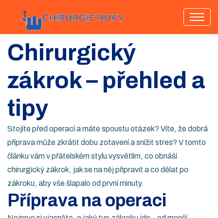
Chirurgický
zákrok – přehled a
tipy
Stojíte před operací a máte spoustu otázek? Víte, že dobrá
příprava může zkrátit dobu zotavení a snížit stres? V tomto
článku vám v přátelském stylu vysvětlím, co obnáší
chirurgický zákrok, jak se na něj připravit a co dělat po
zákroku, aby vše šlapalo od první minuty.
Příprava na operaci
Nejprve si ujasněte, o jaký typ zákroku jde – od menší