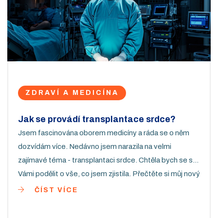
ZDRAVÍ A MEDICÍNA
Jak se provádí transplantace srdce?
Jsem fascinována oborem medicíny a ráda se o něm
dozvídám více. Nedávno jsem narazila na velmi
zajímavé téma - transplantaci srdce. Chtěla bych se s
Vámi podělit o vše, co jsem zjistila. Přečtěte si můj nový
příspěvek, kde se podrobně zaměřuji na tento složitý
ČÍST VÍCE
chirurgický zákrok, jeho průběh a i na to, jaké jsou
následky pro pacienta po transplantaci. Doufám, že Vás