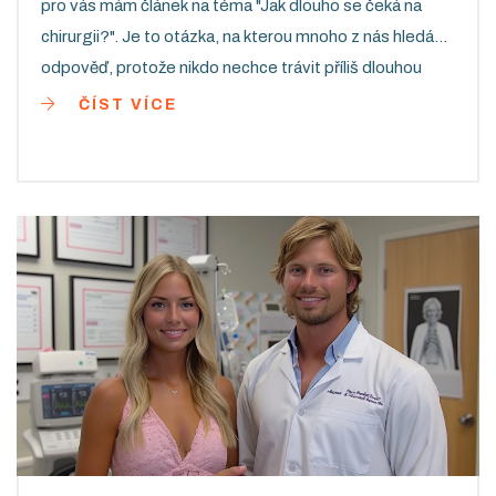
pro vás mám článek na téma "Jak dlouho se čeká na
chirurgii?". Je to otázka, na kterou mnoho z nás hledá
odpověď, protože nikdo nechce trávit příliš dlouhou
dobu čekáním v nemocnici. Tento článek prozkoumá,
ČÍST VÍCE
jak dlouho může trvat, než se dostanete na operaci, a
jak se tato doba může lišit v závislosti na typu zákroku a
umístění. Pokusím se vám přinést ty nejaktuálnější a
nejpřesnější informace.